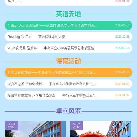
喜报（二）
2024-01-24
“I Say I Act 我说我演”——2023半岛卓立小学英语课本剧表演
2023-06-13
大赛
Reading for Fun——英语阅读系列大赛
2022-12-21
2022 庆元旦 迎新年——半岛卓立小学英语展示艺术节暨智慧
2022-03-18
之旅“换”乐迎新
世界因你而美丽——半岛卓立小学庆祝第114个“三八”国际劳
2024-03-15
动妇女节主题活动
减负不减质 活动促成长——半岛卓立小学期末收官大比拼活
2024-01-20
动
绿茵争锋燃激情 乐享足球逐梦想——半岛卓立小学第三届“卓
2024-01-20
越杯”校园足球联赛
Jul.13
Dec.09
2016
2016