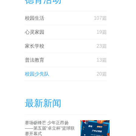
校园生活
107篇
心灵家园
19篇
家长学校
23篇
普法教育
13篇
校园少先队
20篇
最新新闻
赛场砺锋芒 少年正昂扬
——第五届“卓立杯”篮球联
赛开幕式