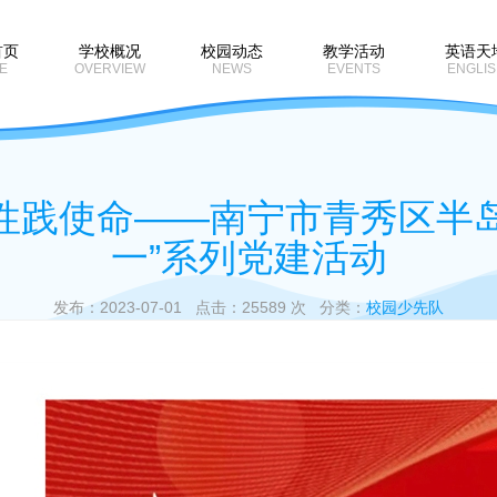
首页
学校概况
校园动态
教学活动
英语天
E
OVERVIEW
NEWS
EVENTS
ENGLIS
性践使命——南宁市青秀区半
一”系列党建活动
发布：2023-07-01 点击：25589 次 分类：
校园少先队